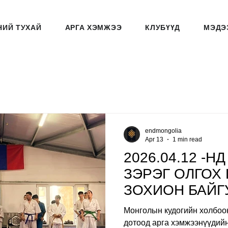
НИЙ ТУХАЙ
АРГА ХЭМЖЭЭ
КЛУБҮҮД
МЭДЭ
endmongolia
Apr 13
1 min read
2026.04.12 -Н
ЗЭРЭГ ОЛГОХ
ЗОХИОН БАЙГ
Монголын кудогийн холбоо
дотоод арга хэмжээнүүдийн