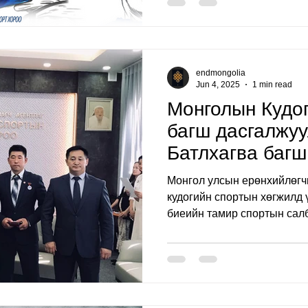
клуб-н 100 гаруй тамирчид 
хүрэгчдийн ангилалд өрсөл
сүлжээ дэлгүүр шинэ жилий
ажиллаж шагналт байранд 
endmongolia
Jun 4, 2025
1 min read
Монголын Кудо
багш дасгалжуу
Батлхагва багш
"Хөдөлмөрийн 
Монгол улсын ерөнхийлөгч
медалаар шагн
кудогийн спортын хөгжилд 
биеийн тамир спортын салб