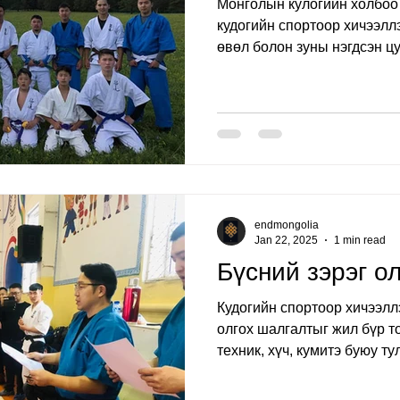
Монголын кулогийн холбоо 
кудогийн спортоор хичээллэ
өвөл болон зуны нэгдсэн цу
endmongolia
Jan 22, 2025
1 min read
Бүсний зэрэг о
Кудогийн спортоор хичээлл
олгох шалгалтыг жил бүр т
техник, хүч, кумитэ буюу ту