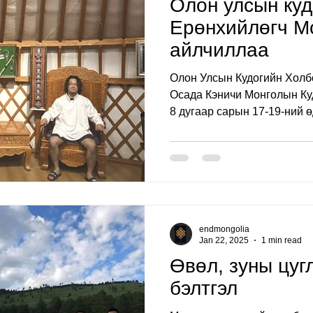
Олон улсын ку
Ерөнхийлөгч М
айлчиллаа
Олон Улсын Кудогийн Холб
Осада Кэничи Монголын Ку
8 дугаар сарын 17-19-ний ө
endmongolia
Jan 22, 2025
1 min read
Өвөл, зуны цуг
бэлтгэл