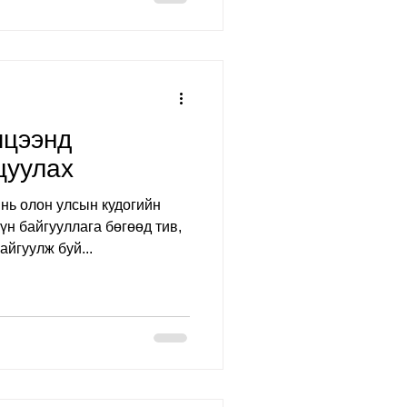
мцээнд
цуулах
нь олон улсын кудогийн
н байгууллага бөгөөд тив,
йгуулж буй...