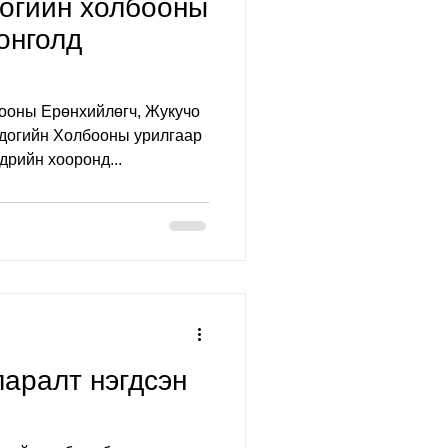
догийн холбооны
онголд
ооны Ерөнхийлөгч, Жукучо
догийн Холбооны урилгаар
дрийн хооронд...
ларалт нэгдсэн