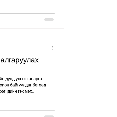
шалгаруулах
йн дунд улсын аварга
хион байгуулдаг бөгөөд
эгчдийн гэх мэт...