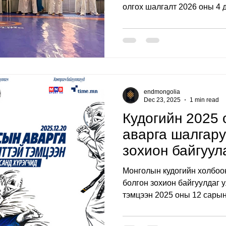
олгох шалгалт 2026 оны 4 
амжилттай зохион байгуула
шалгалтад кудогийн спорто
хүүхэд, залуус болон насан
гаруй тамирчин оролцож, н
клубүүдээс хүрэлцэн ирж у
Шалгалтын дүнд ягаан, шар,
тэнцсэн шинэ бүстнүүд төр
endmongolia
Dec 23, 2025
1 min read
Кудогийн 2025 
аварга шалгару
зохион байгуул
Монголын кудогийн холбоо
болгон зохион байгуулдаг 
тэмцээн 2025 оны 12 сарын
спорт хорооны зааланд ам
байгуулагдлаа. Энэ жил ний