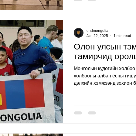
endmongolia
Jan 22, 2025
1 min read
Олон улсын тэ
тамирчид орол
Монголын кудогийн холбоо 
холбооны албан ёсны гишүү
дэлхийн хэмжээнд зохион ба