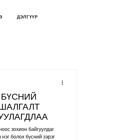
Э
ДЭЛГҮҮР
Д БҮСНИЙ
 ШАЛГАЛТ
УУЛАГДЛАА
ноос зохион байгуулдаг
 нэг болох бүсний зэрэг