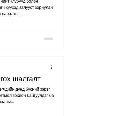
нийт клубүүд болон
гч хүүхэд залууст зориулан
гларалтыг...
лгох шалгалт
эгчдийн дунд бүсний зэрэг
огтмол зохион байгуулдаг ба
лааны...