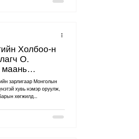
өсвөр залуучууд, насанд
длөө. Тэмцээнд Wellmart
н ууттай бэлгээр хамтран
орсон хүүхдүүдэд гарын
бэлэг болгон өгсөн ба MNB sports болон time.mn са
гийн Холбоо-н
лагч О.
 маань
хүндэт"
ийн зарлигаар Монголын
агдлаа
үнэтэй хувь нэмэр оруулж,
арын хөгжилд...