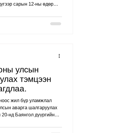
дүгээр сарын 12-ны өдөр
гдлаа. Энэ удаагийн
ор тогтмол хичээллэж буй
д хүрэгчдээс бүрдсэн 60
ийслэл болон орон нутгийн
р чадвараа сорилоо.
 ногоон, бор бүсний зэрэгт
өн гарлаа. Холбо
оны улсын
улах тэмцээн
агдлаа.
ноос жил бүр уламжлал
улсын аварга шалгаруулах
 20-нд Баянгол дүүргийн
жилттай зохион
т 10 гаруй байгууллага,