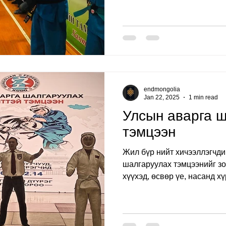
endmongolia
Jan 22, 2025
1 min read
Улсын аварга 
тэмцээн
Жил бүр нийт хичээллэгчди
шалгаруулах тэмцээнийг зо
хүүхэд, өсвөр үе, насанд хүр