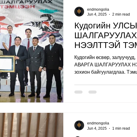
endmongolia
Jun 4, 2025
2 min read
Кудогийн УЛС
ШАЛГАРУУЛАХ
НЭЭЛТТЭЙ Т
амжилттай зох
Кудогийн өсвөр, залуучууд
байгуулагдлаа.
АВАРГА ШАЛГАРУУЛАХ 
зохион байгуулагдлаа. Тэмц
endmongolia
Jun 4, 2025
1 min read