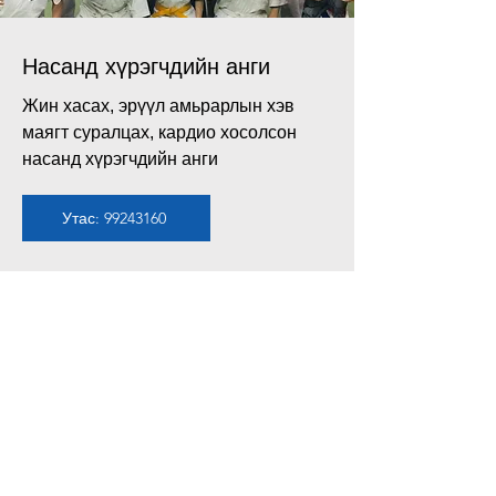
Насанд хүрэгчдийн анги
Жин хасах, эрүүл амьрарлын хэв
маягт суралцах, кардио хосолсон
насанд хүрэгчдийн анги
Утас: 99243160