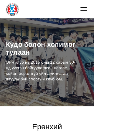
Кудо болон холимог
тулаан
ЭРЧ клуб нь 2015 оны 12 сарын 30-
нд үүсгэн байгуулагдсан цагаас
хойш тасралтгүй үйл ажиллагаа
явуулж буй спортын клуб юм.
Ерөнхий