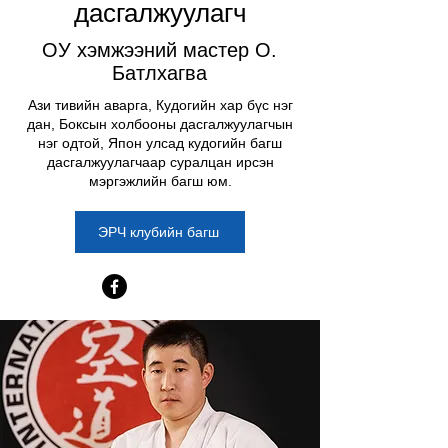
дасгалжуулагч
ОУ хэмжээний мастер О.
Батлхагва
Ази тивийн аварга, Кудогийн хар бүс нэг
дан, Боксын холбооны дасгалжуулагчын
нэг одтой, Япон улсад кудогийн багш
дасгалжуулагчаар суралцан ирсэн
мэргэжлийн багш юм.
ЭРЧ клубийн багш