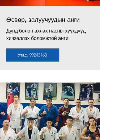
Өсвөр, залуучуудын анги
Дунд болон ахлах насны хүүхдүүд
хичээллэх боломжтой анги
Утас: 99243160